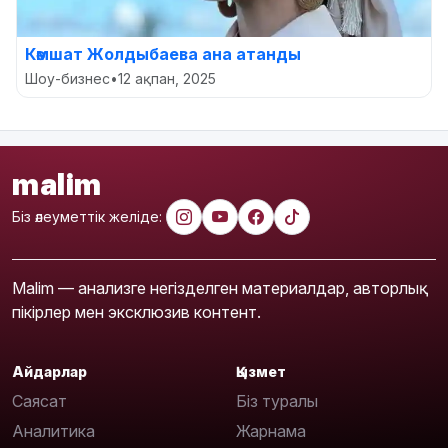
Кәмшат Жолдыбаева ана атанды
Шоу-бизнес
•
12 ақпан, 2025
malim
Біз әлеуметтік желіде:
Malim — анализге негізделген материалдар, авторлық
пікірлер мен эксклюзив контент.
Айдарлар
Қызмет
Саясат
Біз туралы
Аналитика
Жарнама