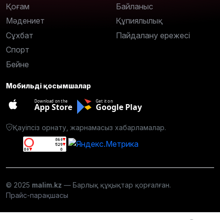
Қоғам
Байланыс
Мәдениет
Құпиялылық
Сұхбат
Пайдалану ережесі
Спорт
Бейне
Мобильді қосымшалар
Download on the
Get it on
App Store
Google Play
Қауіпсіз орнату, жарнамасыз хабарламалар.
© 2025
malim.kz
— Барлық құқықтар қорғалған.
Прайс-парақшасы