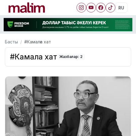
RU
Басты
#Камалға хат
#Камалға хат
Жазбалар: 2