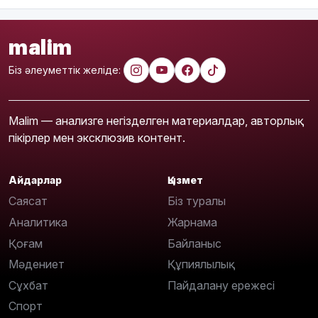
malim
Біз әлеуметтік желіде:
Malim — анализге негізделген материалдар, авторлық
пікірлер мен эксклюзив контент.
Айдарлар
Қызмет
Саясат
Біз туралы
Аналитика
Жарнама
Қоғам
Байланыс
Мәдениет
Құпиялылық
Сұхбат
Пайдалану ережесі
Спорт