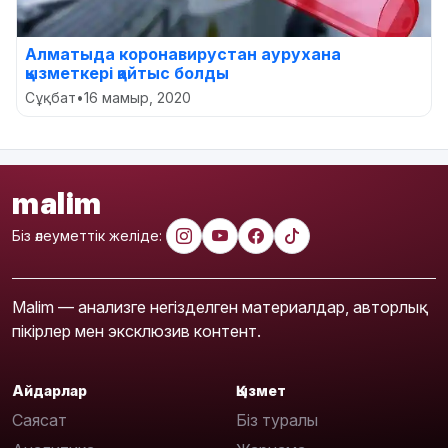
Алматыда коронавирустан аурухана
қызметкері қайтыс болды
Сұқбат
•
16 мамыр, 2020
malim
Біз әлеуметтік желіде:
Malim — анализге негізделген материалдар, авторлық
пікірлер мен эксклюзив контент.
Айдарлар
Қызмет
Саясат
Біз туралы