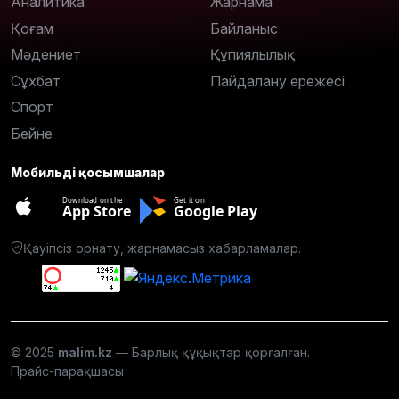
Аналитика
Жарнама
Қоғам
Байланыс
Мәдениет
Құпиялылық
Сұхбат
Пайдалану ережесі
Спорт
Бейне
Мобильді қосымшалар
Download on the
Get it on
App Store
Google Play
Қауіпсіз орнату, жарнамасыз хабарламалар.
© 2025
malim.kz
— Барлық құқықтар қорғалған.
Прайс-парақшасы