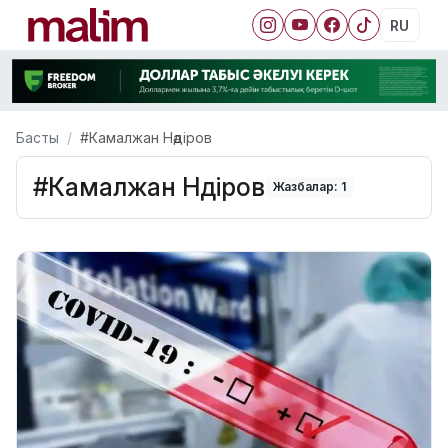
RU
Басты
#Камалжан Нәдіров
#Камалжан Нәдіров
Жазбалар: 1