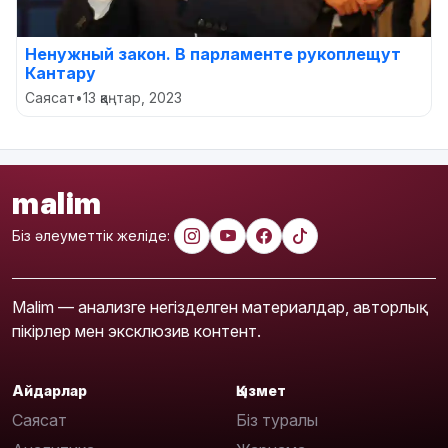
Ненужный закон. В парламенте рукоплещут
Кантару
Саясат
•
13 қаңтар, 2023
malim
Біз әлеуметтік желіде:
Malim — анализге негізделген материалдар, авторлық
пікірлер мен эксклюзив контент.
Айдарлар
Қызмет
Саясат
Біз туралы