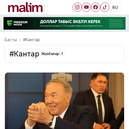
RU
Басты
#Кантар
#Кантар
Жазбалар: 1