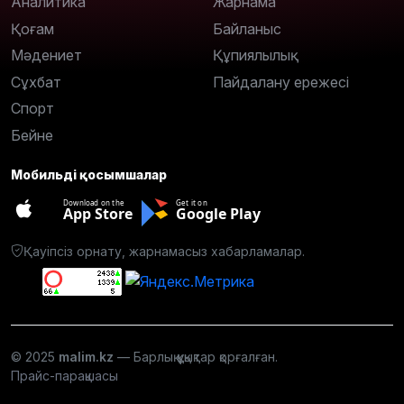
Аналитика
Жарнама
Қоғам
Байланыс
Мәдениет
Құпиялылық
Сұхбат
Пайдалану ережесі
Спорт
Бейне
Мобильді қосымшалар
Download on the
Get it on
App Store
Google Play
Қауіпсіз орнату, жарнамасыз хабарламалар.
© 2025
malim.kz
— Барлық құқықтар қорғалған.
Прайс-парақшасы