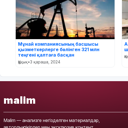
Мұнай компаниясының басшысы
А
қызметкерлерге бөлінген 321 млн
ш
теңгені қалтаға басқан
Қ
Құқық
•
3 қараша, 2024
malim
Malim — анализге негізделген материалдар,
авторлық пікірлер мен эксклюзив контент.