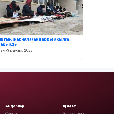
штық жариялағандарды ақылға
ақырды
оғам
•
3 мамыр, 2023
Айдарлар
Қызмет
Саясат
Біз туралы