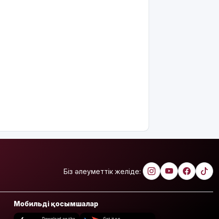
Біз әлеуметтік желіде:
Мобильді қосымшалар
Download on the
Get it on