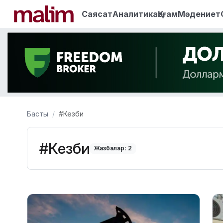
Саясат
Аналитика
Қоғам
Мәдениет
Басты
#Кезби
#Кезби
Жазбалар: 2