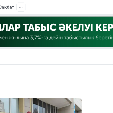
Сұқбат