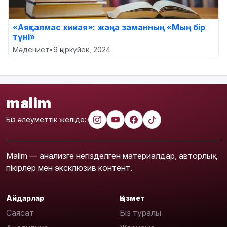
«Аяқталмас хикая»: жаңа заманның «Мың бір
түні»
Мәдениет
•
9 қыркүйек, 2024
malim
Біз әлеуметтік желіде:
Malim — анализге негізделген материалдар, авторлық
пікірлер мен эксклюзив контент.
Айдарлар
Қызмет
Саясат
Біз туралы