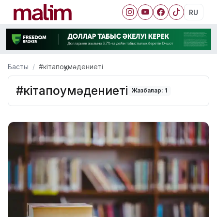
RU
Басты
#кітапоқумәдениеті
#кітапоқумәдениеті
Жазбалар: 1