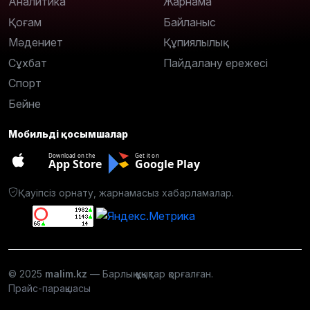
Аналитика
Жарнама
Қоғам
Байланыс
Мәдениет
Құпиялылық
Сұхбат
Пайдалану ережесі
Спорт
Бейне
Мобильді қосымшалар
Download on the
Get it on
App Store
Google Play
Қауіпсіз орнату, жарнамасыз хабарламалар.
© 2025
malim.kz
— Барлық құқықтар қорғалған.
Прайс-парақшасы