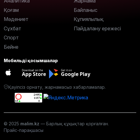
Аналитика
Жарнама
Қоғам
Байланыс
Мәдениет
Құпиялылық
Сұхбат
Пайдалану ережесі
Спорт
Бейне
Мобильді қосымшалар
Download on the
Get it on
App Store
Google Play
Қауіпсіз орнату, жарнамасыз хабарламалар.
© 2025
malim.kz
— Барлық құқықтар қорғалған.
Прайс-парақшасы