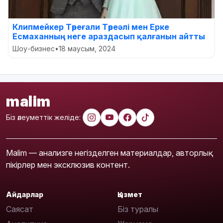
Клипмейкер Төреғали Төреәлі мен Ерке
Есмаханның неге араздасып қалғанын айтты
Шоу-бизнес
•
18 маусым, 2024
malim
Біз әлеуметтік желіде:
Malim — анализге негізделген материалдар, авторлық
пікірлер мен эксклюзив контент.
Айдарлар
Қызмет
Саясат
Біз туралы