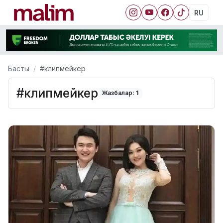
RU
Басты
#клипмейкер
#клипмейкер
Жазбалар: 1