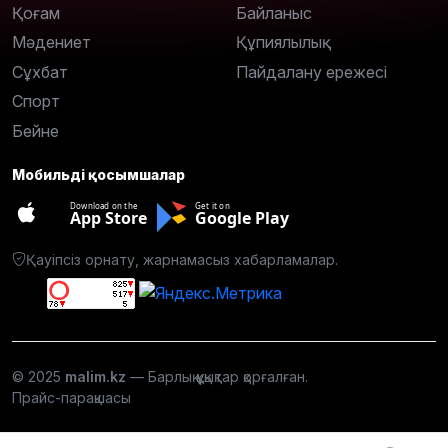
Қоғам
Байланыс
Мәдениет
Құпиялылық
Сұхбат
Пайдалану ережесі
Спорт
Бейне
Мобильді қосымшалар
Download on the
Get it on
App Store
Google Play
Қауіпсіз орнату, жарнамасыз хабарламалар.
© 2025
malim.kz
— Барлық құқықтар қорғалған.
Прайс-парақшасы