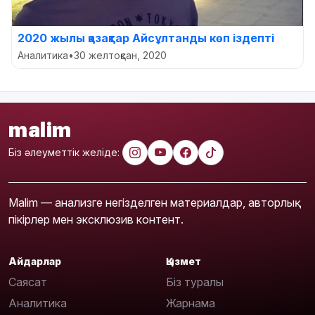
2020 жылы қазақтар Айсұлтанды көп іздепті
Аналитика
•
30 желтоқсан, 2020
malim
Біз әлеуметтік желіде:
Malim — анализге негізделген материалдар, авторлық
пікірлер мен эксклюзив контент.
Айдарлар
Қызмет
Саясат
Біз туралы
Аналитика
Жарнама