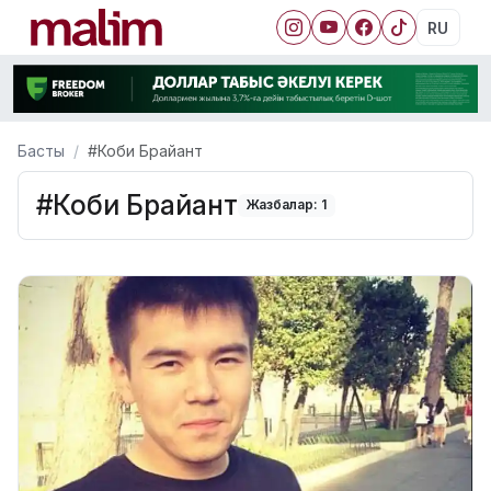
RU
Басты
#Коби Брайант
#Коби Брайант
Жазбалар: 1