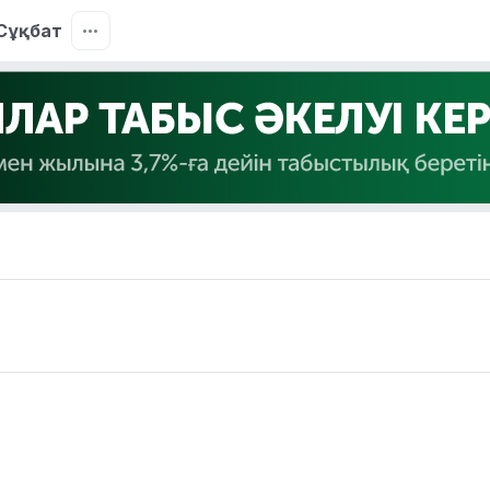
Сұқбат