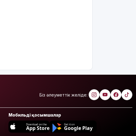
Біз әлеуметтік желіде:
Мобильді қосымшалар
Download on the
Get it on
App Store
Google Play