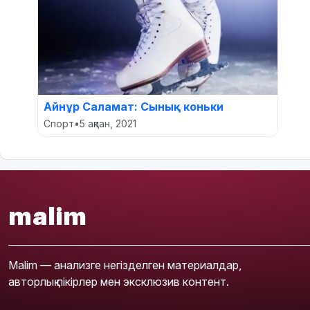
Айнұр Саламат: Сынық коньки
Спорт
•
5 ақпан, 2021
malim
Malim — анализге негізделген материалдар,
авторлық пікірлер мен эксклюзив контент.