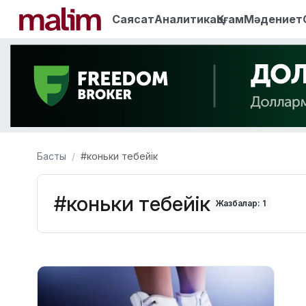
Саясат
Аналитика
Қоғам
Мәдениет
Басты
#коньки тебейік
#коньки тебейік
Жазбалар: 1