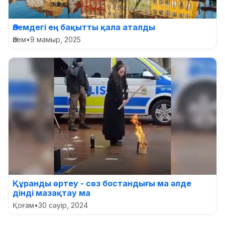
Әлемдегі ең бақытты қала аталды
Әлем
•
9 мамыр, 2025
Құранды өртеу - сөз бостандығы ма әлде
дінді мазақтау ма
Қоғам
•
30 сәуір, 2024