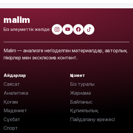
malim
Біз әлеуметтік желіде:
Malim — анализге негізделген материалдар, авторлық
пікірлер мен эксклюзив контент.
Айдарлар
Қызмет
Саясат
Біз туралы
Аналитика
Жарнама
Қоғам
Байланыс
Мәдениет
Құпиялылық
Сұхбат
Пайдалану ережесі
Спорт