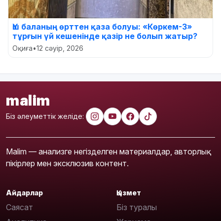
Үш баланың өрттен қаза болуы: «Көркем-3»
тұрғын үй кешенінде қазір не болып жатыр?
Оқиға
•
12 сәуір, 2026
malim
Біз әлеуметтік желіде:
Malim — анализге негізделген материалдар, авторлық
пікірлер мен эксклюзив контент.
Айдарлар
Қызмет
Саясат
Біз туралы