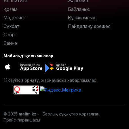
Аналитика
Жарнама
Қоғам
Байланыс
Мәдениет
Құпиялылық
Сұхбат
Пайдалану ережесі
Спорт
Бейне
Мобильді қосымшалар
Download on the
Get it on
App Store
Google Play
Қауіпсіз орнату, жарнамасыз хабарламалар.
© 2025
malim.kz
— Барлық құқықтар қорғалған.
Прайс-парақшасы