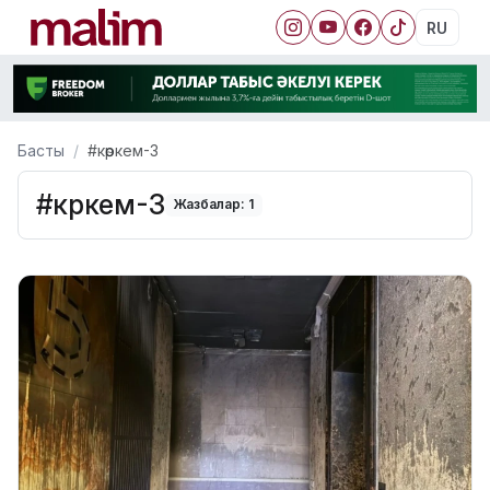
RU
Басты
#көркем-3
#көркем-3
Жазбалар: 1