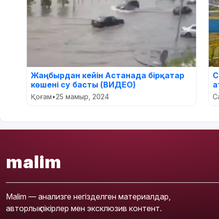
Жаңбырдан кейін Астанада бірқатар
С
көшені су басты (ВИДЕО)
а
Қоғам
•
25 мамыр, 2024
С
malim
Malim — анализге негізделген материалдар,
авторлық пікірлер мен эксклюзив контент.