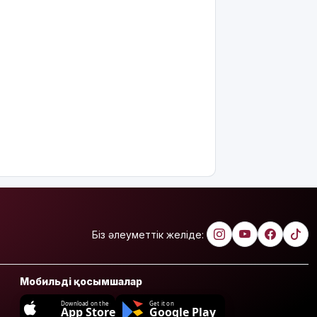
Біз әлеуметтік желіде:
Мобильді қосымшалар
Download on the
Get it on
App Store
Google Play