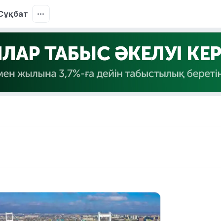
Сұқбат