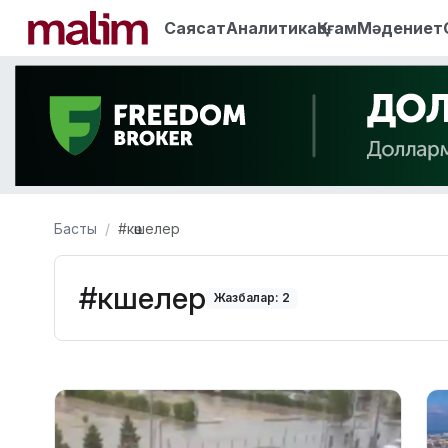
Саясат
Аналитика
Қоғам
Мәдениет
Басты
#көшелер
#көшелер
Жазбалар: 2