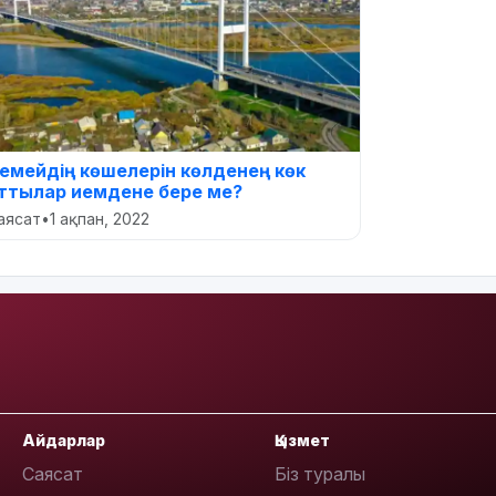
емейдің көшелерін көлденең көк
ттылар иемдене бере ме?
аясат
•
1 ақпан, 2022
Айдарлар
Қызмет
Саясат
Біз туралы