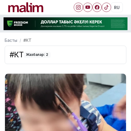
RU
Басты
#КТ
#КТ
Жазбалар: 2