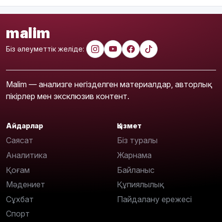
malim
Біз әлеуметтік желіде:
Malim — анализге негізделген материалдар, авторлық
пікірлер мен эксклюзив контент.
Айдарлар
Қызмет
Саясат
Біз туралы
Аналитика
Жарнама
Қоғам
Байланыс
Мәдениет
Құпиялылық
Сұхбат
Пайдалану ережесі
Спорт