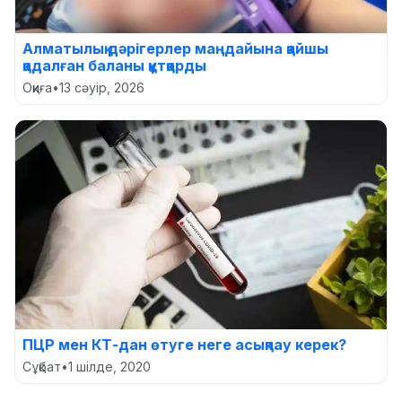
Алматылық дәрігерлер маңдайына қайшы
қадалған баланы құтқарды
Оқиға
•
13 сәуір, 2026
ПЦР мен КТ-дан өтуге неге асықпау керек?
Сұқбат
•
1 шілде, 2020