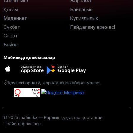
Аналитика
Жарнама
Қоғам
Байланыс
Мәдениет
Құпиялылық
Сұхбат
Пайдалану ережесі
Спорт
Бейне
Мобильді қосымшалар
Download on the
Get it on
App Store
Google Play
Қауіпсіз орнату, жарнамасыз хабарламалар.
© 2025
malim.kz
— Барлық құқықтар қорғалған.
Прайс-парақшасы