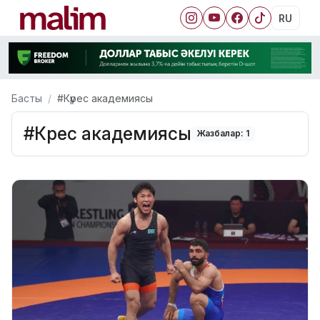
RU
Басты
#Күрес академиясы
#Күрес академиясы
Жазбалар: 1