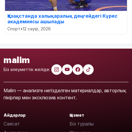
Қазақстанда халықаралық деңгейдегі Күрес
академиясы ашылады
Спорт
•
12 сәуір, 2026
malim
Біз әлеуметтік желіде:
Malim — анализге негізделген материалдар, авторлық
пікірлер мен эксклюзив контент.
Айдарлар
Қызмет
Саясат
Біз туралы