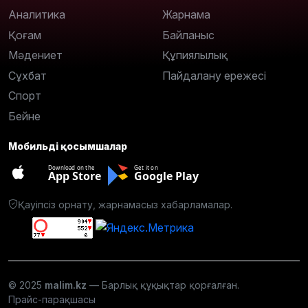
Аналитика
Жарнама
Қоғам
Байланыс
Мәдениет
Құпиялылық
Сұхбат
Пайдалану ережесі
Спорт
Бейне
Мобильді қосымшалар
Download on the
Get it on
App Store
Google Play
Қауіпсіз орнату, жарнамасыз хабарламалар.
© 2025
malim.kz
— Барлық құқықтар қорғалған.
Прайс-парақшасы