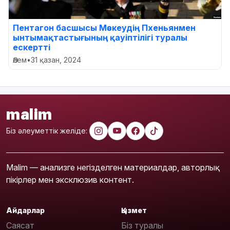
Пентагон басшысы Мәскеудің Пхеньянмен
ынтымақтастығының қауіптілігі туралы
ескертті
Әлем
•
31 қазан, 2024
malim
Біз әлеуметтік желіде:
Malim — анализге негізделген материалдар, авторлық
пікірлер мен эксклюзив контент.
Айдарлар
Қызмет
Саясат
Біз туралы