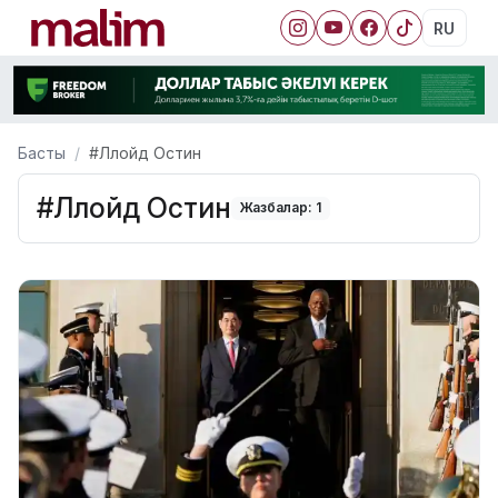
RU
Басты
#Ллойд Остин
#Ллойд Остин
Жазбалар: 1