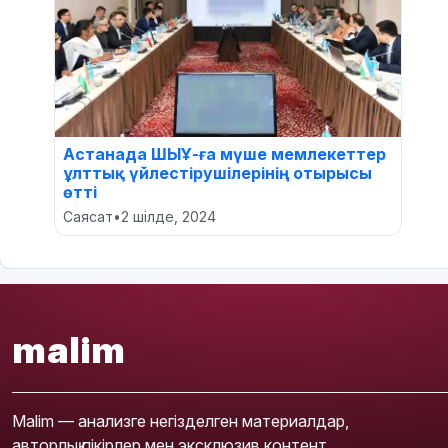
Астанада ШЫҰ-ға мүше мемлекеттер
ұлттық үйлестірушілерінің отырысы
өтті
Саясат
•
2 шілде, 2024
malim
Malim — анализге негізделген материалдар,
авторлық пікірлер мен эксклюзив контент.