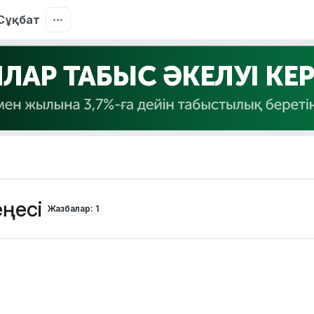
Сұқбат
еңесі
Жазбалар: 1