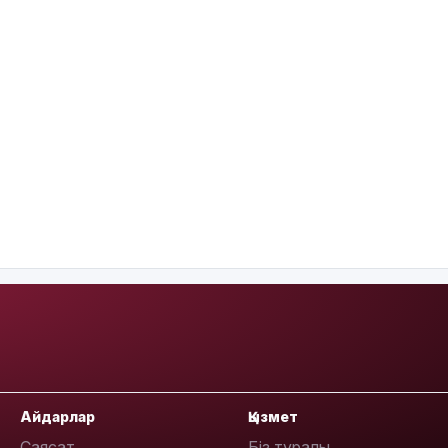
Айдарлар
Қызмет
Саясат
Біз туралы