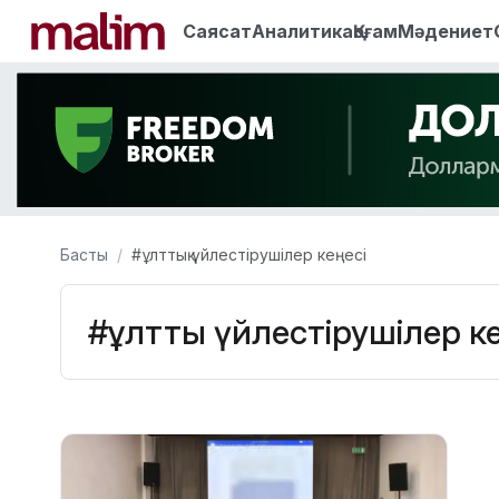
Саясат
Аналитика
Қоғам
Мәдениет
Басты
#ұлттық үйлестірушілер кеңесі
#ұлттық үйлестірушілер к