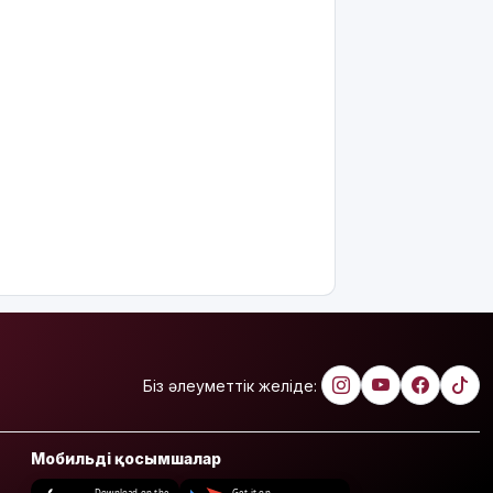
Біз әлеуметтік желіде:
Мобильді қосымшалар
Download on the
Get it on