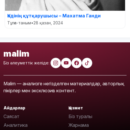
Үндінің құтқарушысы – Махатма Ганди
Тұлға-таным
•
28 қазан, 2024
malim
Біз әлеуметтік желіде:
Malim — анализге негізделген материалдар, авторлық
пікірлер мен эксклюзив контент.
Айдарлар
Қызмет
Саясат
Біз туралы
Аналитика
Жарнама