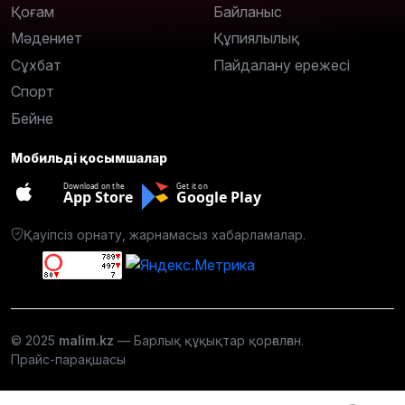
Қоғам
Байланыс
Мәдениет
Құпиялылық
Сұхбат
Пайдалану ережесі
Спорт
Бейне
Мобильді қосымшалар
Download on the
Get it on
App Store
Google Play
Қауіпсіз орнату, жарнамасыз хабарламалар.
© 2025
malim.kz
— Барлық құқықтар қорғалған.
Прайс-парақшасы