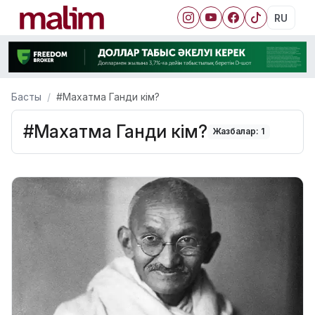
RU
Басты
#Махатма Ганди кім?
#Махатма Ганди кім?
Жазбалар: 1