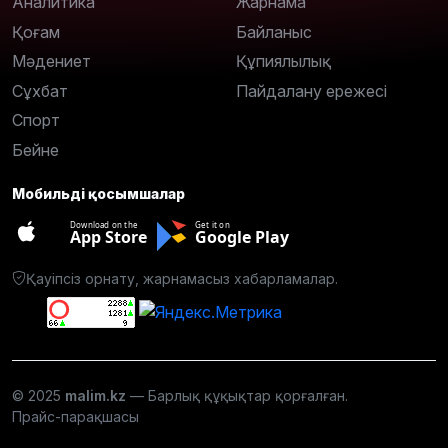
Аналитика
Жарнама
Қоғам
Байланыс
Мәдениет
Құпиялылық
Сұхбат
Пайдалану ережесі
Спорт
Бейне
Мобильді қосымшалар
Download on the
Get it on
App Store
Google Play
Қауіпсіз орнату, жарнамасыз хабарламалар.
© 2025
malim.kz
— Барлық құқықтар қорғалған.
Прайс-парақшасы