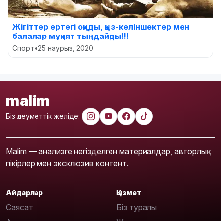
Жігіттер ертегі оқиды, қыз-келіншектер мен
балалар мұқият тыңдайды!!!
Спорт
•
25 наурыз, 2020
malim
Біз әлеуметтік желіде:
Malim — анализге негізделген материалдар, авторлық
пікірлер мен эксклюзив контент.
Айдарлар
Қызмет
Саясат
Біз туралы