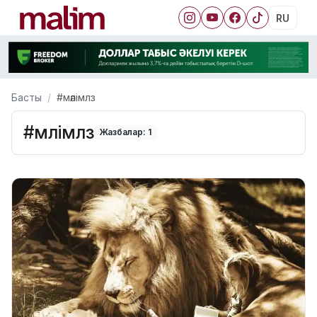
RU
Басты
#мәлімлз
#мәлімлз
Жазбалар: 1