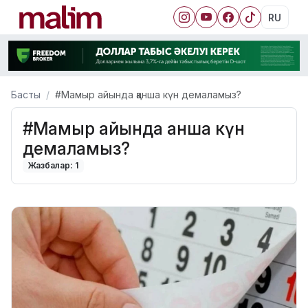
RU
Басты
#Мамыр айында қанша күн демаламыз?
#Мамыр айында қанша күн
демаламыз?
Жазбалар: 1