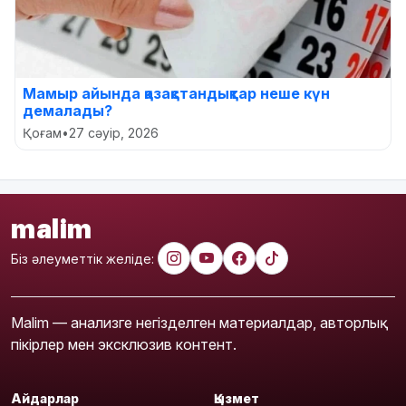
Мамыр айында қазақстандықтар неше күн
демалады?
Қоғам
•
27 сәуір, 2026
malim
Біз әлеуметтік желіде:
Malim — анализге негізделген материалдар, авторлық
пікірлер мен эксклюзив контент.
Айдарлар
Қызмет