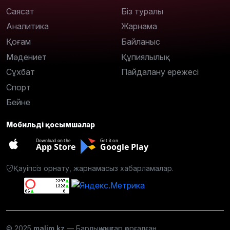
Саясат
Біз туралы
Аналитика
Жарнама
Қоғам
Байланыс
Мәдениет
Құпиялылық
Сұхбат
Пайдалану ережесі
Спорт
Бейне
Мобильді қосымшалар
Download on the
Get it on
App Store
Google Play
Қауіпсіз орнату, жарнамасыз хабарламалар.
© 2025
malim.kz
— Барлық құқықтар қорғалған.