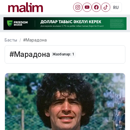
RU
Басты
#Марадона
#Марадона
Жазбалар: 1