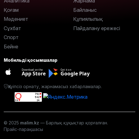
Аналитика
Жарнама
Қоғам
Байланыс
Мәдениет
Құпиялылық
Сұхбат
Пайдалану ережесі
Спорт
Бейне
Мобильді қосымшалар
Download on the
Get it on
App Store
Google Play
Қауіпсіз орнату, жарнамасыз хабарламалар.
© 2025
malim.kz
— Барлық құқықтар қорғалған.
Прайс-парақшасы