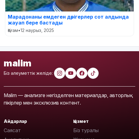
Марадонаны емдеген дәрігерлер сот алдында
жауап бере бастады
Қоғам
•
12 наурыз, 2025
malim
Біз әлеуметтік желіде:
Malim — анализге негізделген материалдар, авторлық
пікірлер мен эксклюзив контент.
Айдарлар
Қызмет
Саясат
Біз туралы