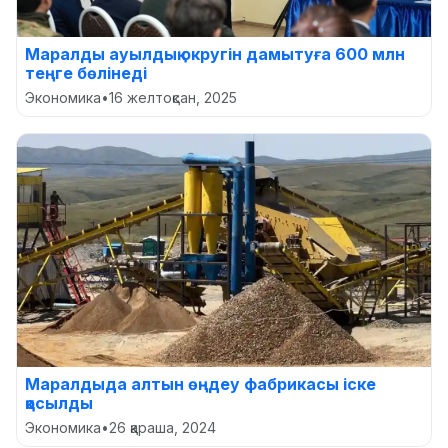
Маралды ауылдық округін дамытуға 600 млн
теңге бөлінеді
Экономика
•
16 желтоқсан, 2025
Маралдыда алтын өңдеу фабрикасы іске
қосылды
Экономика
•
26 қараша, 2024