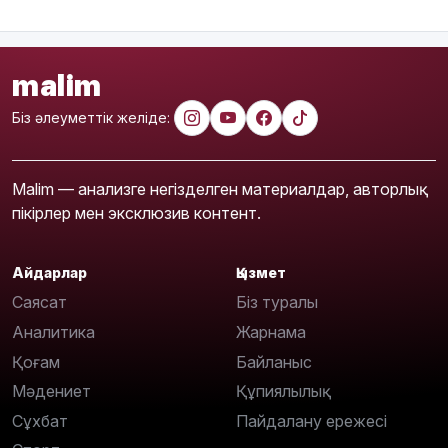
malim
Біз әлеуметтік желіде:
Malim — анализге негізделген материалдар, авторлық
пікірлер мен эксклюзив контент.
Айдарлар
Қызмет
Саясат
Біз туралы
Аналитика
Жарнама
Қоғам
Байланыс
Мәдениет
Құпиялылық
Сұхбат
Пайдалану ережесі