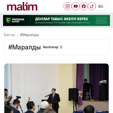
RU
Басты
#Маралды
#Маралды
Жазбалар: 2