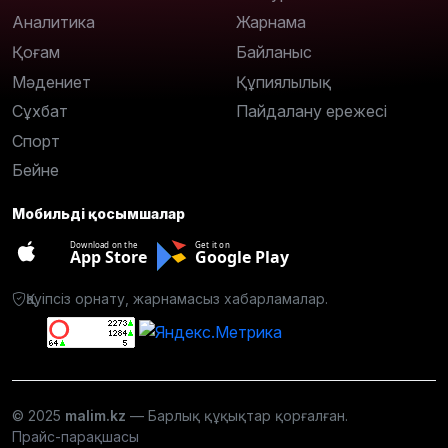
Аналитика
Жарнама
Қоғам
Байланыс
Мәдениет
Құпиялылық
Сұхбат
Пайдалану ережесі
Спорт
Бейне
Мобильді қосымшалар
Download on the
Get it on
App Store
Google Play
Қауіпсіз орнату, жарнамасыз хабарламалар.
© 2025
malim.kz
— Барлық құқықтар қорғалған.
Прайс-парақшасы