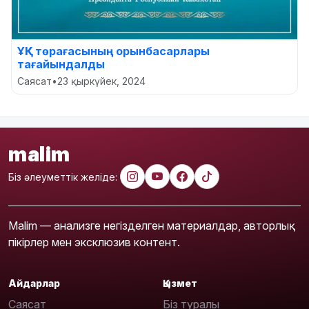
ҰҚК төрағасының орынбасарлары
тағайындалды
Саясат
•
23 қыркүйек, 2024
malim
Біз әлеуметтік желіде:
Malim — анализге негізделген материалдар, авторлық
пікірлер мен эксклюзив контент.
Айдарлар
Қызмет
Саясат
Біз туралы