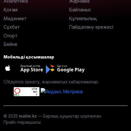
Аналитика
Жарнама
Қоғам
Байланыс
Мәдениет
Құпиялылық
Сұхбат
Пайдалану ережесі
Спорт
Бейне
Мобильді қосымшалар
Download on the
Get it on
App Store
Google Play
Қауіпсіз орнату, жарнамасыз хабарламалар.
© 2025
malim.kz
— Барлық құқықтар қорғалған.
Прайс-парақшасы