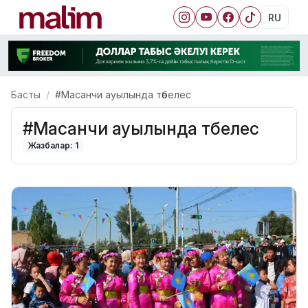
RU
Басты
#Масанчи ауылында төбелес
#Масанчи ауылында төбелес
Жазбалар: 1