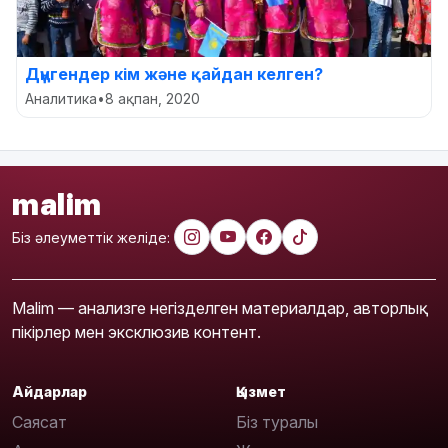
Дүңгендер кім және қайдан келген?
Аналитика
•
8 ақпан, 2020
malim
Біз әлеуметтік желіде:
Malim — анализге негізделген материалдар, авторлық
пікірлер мен эксклюзив контент.
Айдарлар
Қызмет
Саясат
Біз туралы