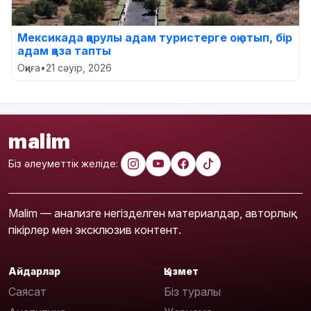
Мексикада қарулы адам туристерге оқ атып, бір
адам қаза тапты
Оқиға
•
21 сәуір, 2026
malim
Біз әлеуметтік желіде:
Malim — анализге негізделген материалдар, авторлық
пікірлер мен эксклюзив контент.
Айдарлар
Қызмет
Саясат
Біз туралы