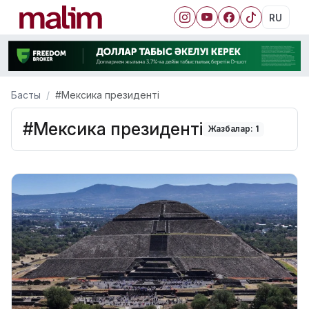
RU
Басты
#Мексика президенті
#Мексика президенті
Жазбалар: 1