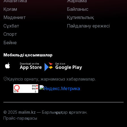
Аналитика
Жарнама
Қоғам
Байланыс
Мәдениет
Құпиялылық
Сұхбат
Пайдалану ережесі
Спорт
Бейне
Мобильді қосымшалар
Download on the
Get it on
App Store
Google Play
Қауіпсіз орнату, жарнамасыз хабарламалар.
© 2025
malim.kz
— Барлық құқықтар қорғалған.
Прайс-парақшасы