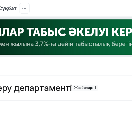
Сұқбат
беру департаменті
Жазбалар: 1