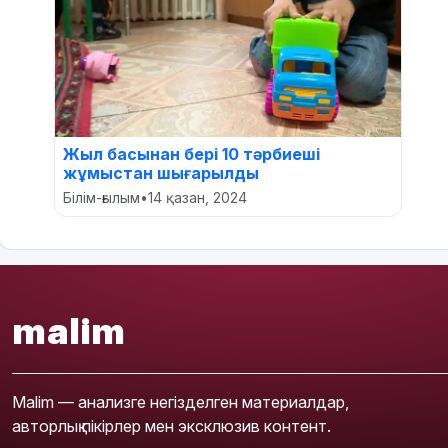
Жыл басынан бері 10 тәрбиеші
жұмыстан шығарылды
Білім-ғылым
•
14 қазан, 2024
malim
Malim — анализге негізделген материалдар,
авторлық пікірлер мен эксклюзив контент.