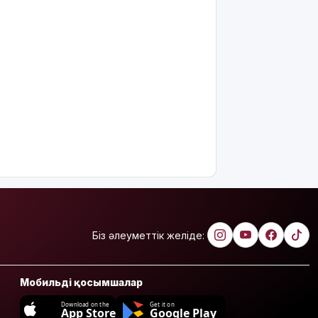
Біз әлеуметтік желіде:
Мобильді қосымшалар
Download on the
Get it on
App Store
Google Play