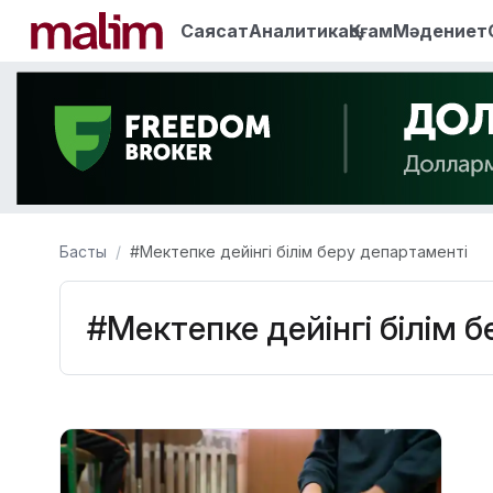
Саясат
Аналитика
Қоғам
Мәдениет
Басты
#Мектепке дейінгі білім беру департаменті
#Мектепке дейінгі білім 