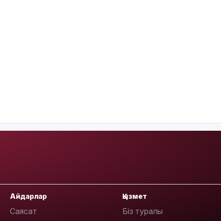
Айдарлар
Қызмет
Саясат
Біз туралы