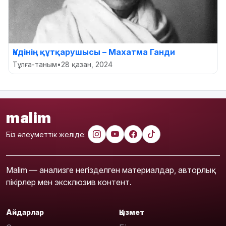
Үндінің құтқарушысы – Махатма Ганди
Тұлға-таным
•
28 қазан, 2024
malim
Біз әлеуметтік желіде:
Malim — анализге негізделген материалдар, авторлық
пікірлер мен эксклюзив контент.
Айдарлар
Қызмет