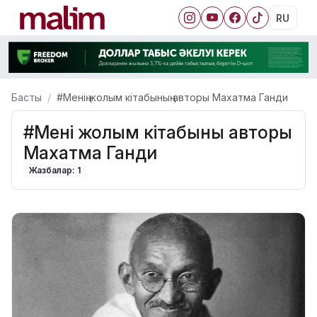
RU
Басты
#Менің жолым кітабының авторы Махатма Ганди
#Менің жолым кітабының авторы
Махатма Ганди
Жазбалар: 1