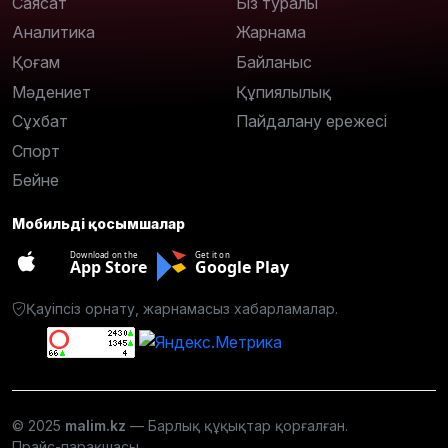
Саясат
Біз туралы
Аналитика
Жарнама
Қоғам
Байланыс
Мәдениет
Құпиялылық
Сұхбат
Пайдалану ережесі
Спорт
Бейне
Мобильді қосымшалар
Download on the
Get it on
App Store
Google Play
Қауіпсіз орнату, жарнамасыз хабарламалар.
© 2025
malim.kz
— Барлық құқықтар қорғалған.
Прайс-парақшасы