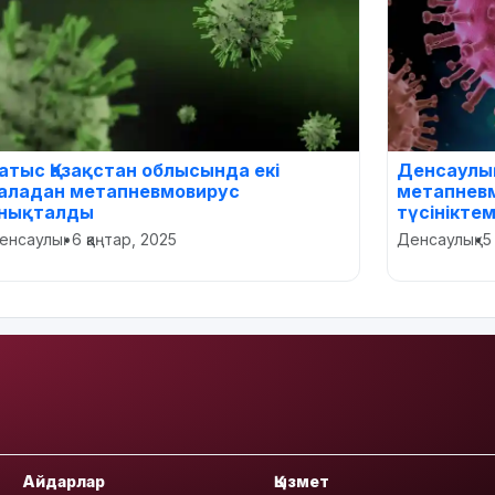
атыс Қазақстан облысында екі
Денсаулық
аладан метапневмовирус
метапнев
нықталды
түсініктем
енсаулық
•
6 қаңтар, 2025
Денсаулық
•
5
Айдарлар
Қызмет