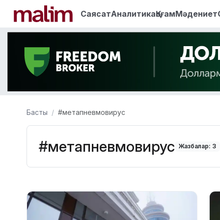
Саясат
Аналитика
Қоғам
Мәдениет
Басты
#метапневмовирус
#метапневмовирус
Жазбалар: 3