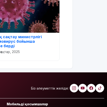
 сақтау министрлігі
мовирус бойынша
е берді
 қаңтар, 2025
Біз әлеуметтік желіде:
Мобильді қосымшалар