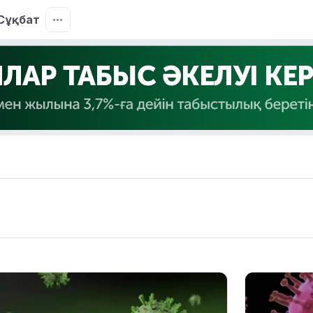
Сұқбат