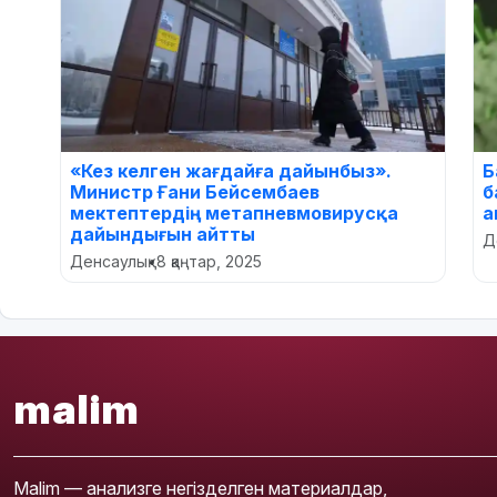
«Кез келген жағдайға дайынбыз».
Б
Министр Ғани Бейсембаев
б
мектептердің метапневмовирусқа
а
дайындығын айтты
Д
Денсаулық
•
8 қаңтар, 2025
malim
Malim — анализге негізделген материалдар,