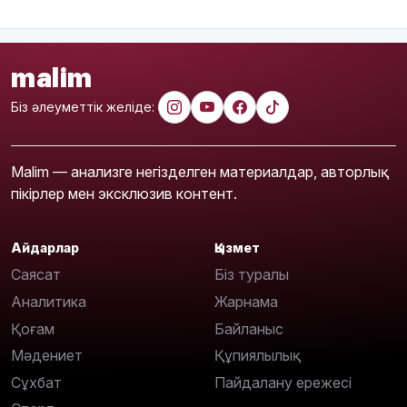
malim
Біз әлеуметтік желіде:
Malim — анализге негізделген материалдар, авторлық
пікірлер мен эксклюзив контент.
Айдарлар
Қызмет
Саясат
Біз туралы
Аналитика
Жарнама
Қоғам
Байланыс
Мәдениет
Құпиялылық
Сұхбат
Пайдалану ережесі