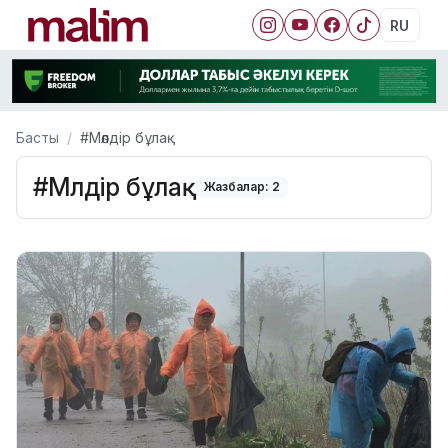
RU
Басты
#Мөлдір бұлақ
#Мөлдір бұлақ
Жазбалар: 2