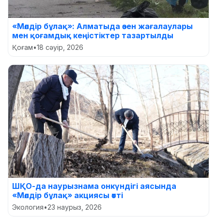
«Мөлдір бұлақ»: Алматыда өзен жағалаулары
мен қоғамдық кеңістіктер тазартылды
Қоғам
•
18 сәуір, 2026
ШҚО-да наурызнама онкүндігі аясында
«Мөлдір бұлақ» акциясы өтті
Экология
•
23 наурыз, 2026