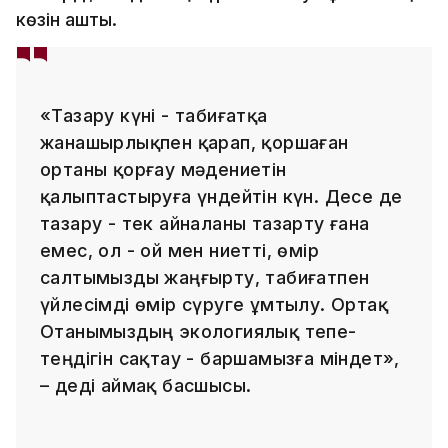
көзін ашты.
«Тазару күні - табиғатқа
жанашырлықпен қарап, қоршаған
ортаны қорғау мәдениетін
қалыптастыруға үндейтін күн. Десе де
тазару - тек айналаны тазарту ғана
емес, ол - ой мен ниетті, өмір
салтымызды жаңғырту, табиғатпен
үйлесімді өмір сүруге ұмтылу. Ортақ
Отанымыздың экологиялық тепе-
теңдігін сақтау - баршамызға міндет»,
– деді аймақ басшысы.