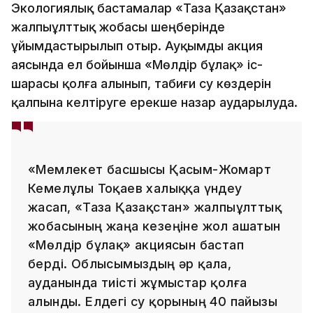
Экологиялық бастамалар «Таза Қазақстан»
жалпыұлттық жобасы шеңберінде
ұйымдастырылып отыр. Ауқымды акция
аясында ел бойынша «Мөлдір бұлақ» іс-
шарасы қолға алынып, табиғи су көздерін
қалпына келтіруге ерекше назар аударылуда.
«Мемлекет басшысы Қасым-Жомарт
Кемелұлы Тоқаев халыққа үндеу
жасап, «Таза Қазақстан» жалпыұлттық
жобасының жаңа кезеңіне жол ашатын
«Мөлдір бұлақ» акциясын бастап
берді. Облысымыздың әр қала,
ауданында тиісті жұмыстар қолға
алынды. Елдегі су қорының 40 пайызы