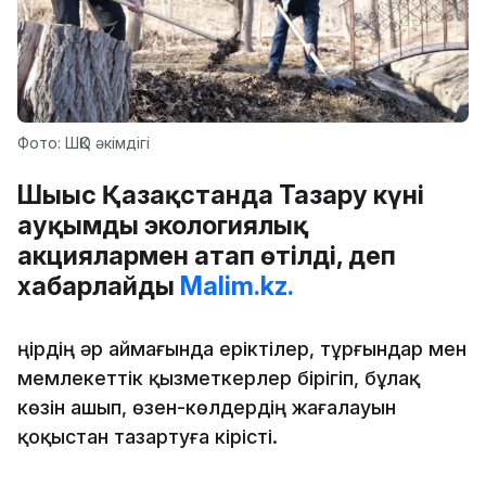
Фото: ШҚО әкімдігі
Шығыс Қазақстанда Тазару күні
ауқымды экологиялық
акциялармен атап өтілді, деп
хабарлайды
Malim.kz.
Өңірдің әр аймағында еріктілер, тұрғындар мен
мемлекеттік қызметкерлер бірігіп, бұлақ
көзін ашып, өзен-көлдердің жағалауын
қоқыстан тазартуға кірісті.