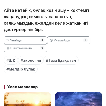
Айта кетейік, бұлақ көзін ашу – көктемгі
жаңарудың символы саналатын,
халқымыздың ежелден келе жатқан игі
дәстүрлерінің бірі.
🤍 Ұнайды
😞 Ұнамайды
0
0
😡 Шектен шыққан
0
#ШҚО
#экология
#Таза Қазақстан
#Мөлдір бұлақ
Ұқсас мақалалар