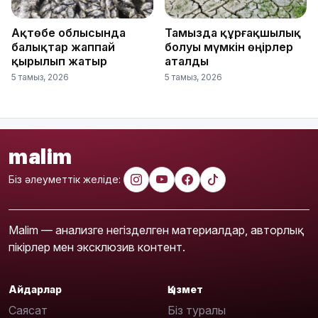
Ақтөбе облысында
Тамызда құрғақшылық
балықтар жаппай
болуы мүмкін өңірлер
қырылып жатыр
аталды
5 тамыз, 2026
5 тамыз, 2026
malim
Біз әлеуметтік желіде:
Malim — анализге негізделген материалдар, авторлық
пікірлер мен эксклюзив контент.
Айдарлар
Қызмет
Саясат
Біз туралы