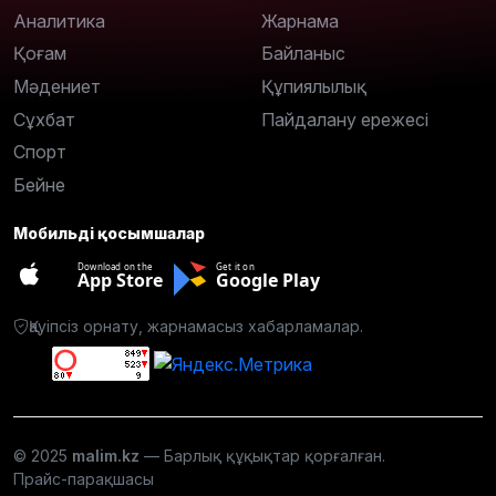
Аналитика
Жарнама
Қоғам
Байланыс
Мәдениет
Құпиялылық
Сұхбат
Пайдалану ережесі
Спорт
Бейне
Мобильді қосымшалар
Download on the
Get it on
App Store
Google Play
Қауіпсіз орнату, жарнамасыз хабарламалар.
© 2025
malim.kz
— Барлық құқықтар қорғалған.
Прайс-парақшасы