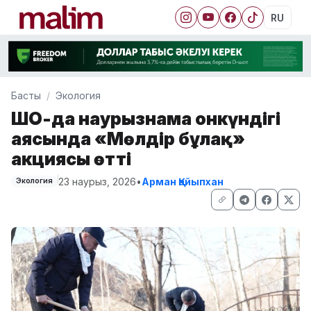
RU
Басты
Экология
ШҚО-да наурызнама онкүндігі
аясында «Мөлдір бұлақ»
акциясы өтті
23 наурыз, 2026
•
Арман Қайыпхан
Экология