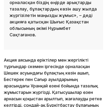
орналасқан біздің өңірде арықтарды
тазалау, бұлақтардың көзін ашу жылда
жүргізілетін маңызды жұмыс», – деді
акцияға қатысқан Шығыс Қазақстан
облысының әкімі Нұрымбет
Сақтағанов.
Акция аясында еріктілер мен жергілікті
тұрғындар Өскемен іргесінде орналасқан
Шешек асуындағы бұлақтың көзін ашып,
Бестерек пен Сағыр ауылдарының
арасындағы Ұранқай өзені бойында тазалық
жұмыстарын жүргізді. Қатысушылар өзен
арнасын қоқыстан арылтып, жағалауды ретке
келтірді, сондай-ақ Бүркітбастау бұлағының