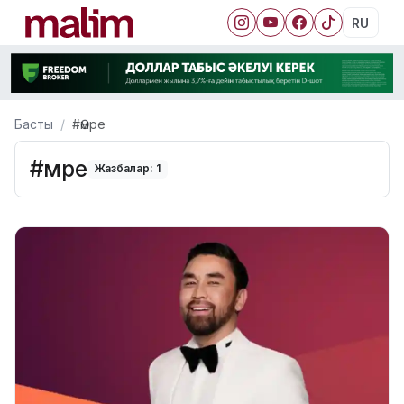
RU
Басты
#Әмре
#Әмре
Жазбалар: 1