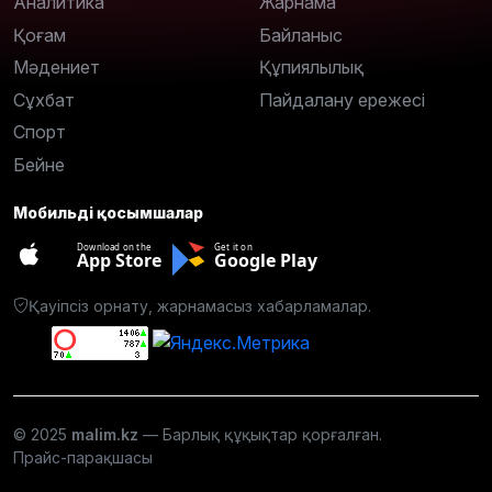
Аналитика
Жарнама
Қоғам
Байланыс
Мәдениет
Құпиялылық
Сұхбат
Пайдалану ережесі
Спорт
Бейне
Мобильді қосымшалар
Download on the
Get it on
App Store
Google Play
Қауіпсіз орнату, жарнамасыз хабарламалар.
© 2025
malim.kz
— Барлық құқықтар қорғалған.
Прайс-парақшасы