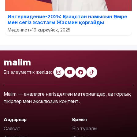
Интервидение-2025: Қазақстан намысын Әмре
мен сегіз жастағы Жасмин қорғайды
Мәдениет
•
19 қыркүйек, 2025
malim
Біз әлеуметтік желіде:
Malim — анализге негізделген материалдар, авторлық
пікірлер мен эксклюзив контент.
Айдарлар
Қызмет
Саясат
Біз туралы