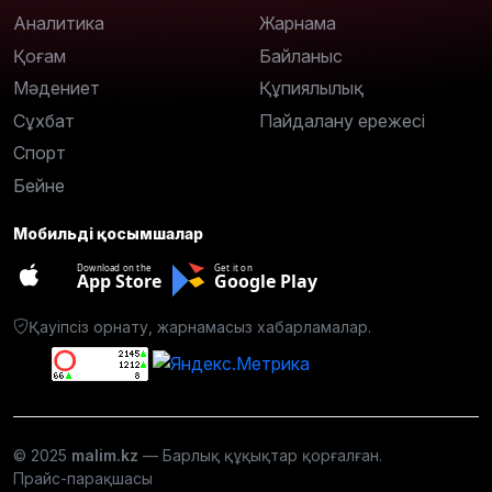
Аналитика
Жарнама
Қоғам
Байланыс
Мәдениет
Құпиялылық
Сұхбат
Пайдалану ережесі
Спорт
Бейне
Мобильді қосымшалар
Download on the
Get it on
App Store
Google Play
Қауіпсіз орнату, жарнамасыз хабарламалар.
© 2025
malim.kz
— Барлық құқықтар қорғалған.
Прайс-парақшасы