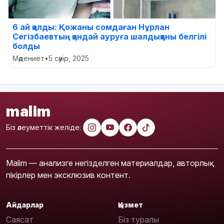
6 ай қалды: Қожаны сомдаған Нұрлан
Сегізбаевтың қандай ауруға шалдыққаны белгілі
болды
Мәдениет
•
5 сәуір, 2025
malim
Біз әлеуметтік желіде:
Malim — анализге негізделген материалдар, авторлық
пікірлер мен эксклюзив контент.
Айдарлар
Қызмет
Саясат
Біз туралы