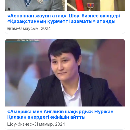
«Аспаннан жауған атақ». Шоу-бизнес өкілдері
«Қазақстанның құрметті азаматы» атанды
Қоғам
•
6 маусым, 2024
«Америка мен Англияға шақырды»: Нұржан
Қалжан өнердегі өкінішін айтты
Шоу-бизнес
•
31 мамыр, 2024