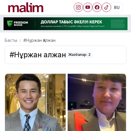
RU
Басты
#Нұржан Қалжан
#Нұржан Қалжан
Жазбалар: 2