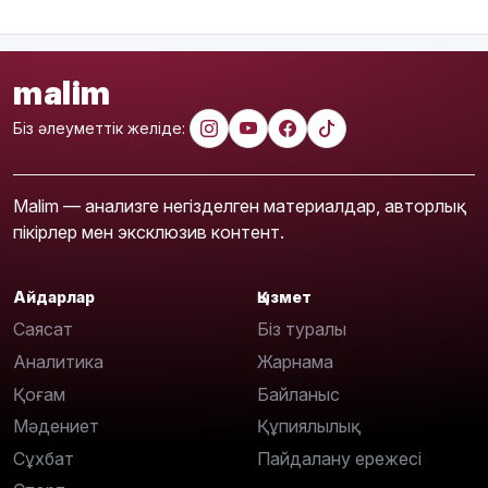
malim
Біз әлеуметтік желіде:
Malim — анализге негізделген материалдар, авторлық
пікірлер мен эксклюзив контент.
Айдарлар
Қызмет
Саясат
Біз туралы
Аналитика
Жарнама
Қоғам
Байланыс
Мәдениет
Құпиялылық
Сұхбат
Пайдалану ережесі