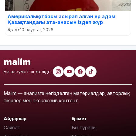
Америкалық отбасы асырап алған ер адам
Қазақстандағы ата-анасын іздеп жүр
Қоғам
•
10 наурыз, 2026
malim
Біз әлеуметтік желіде:
Malim — анализге негізделген материалдар, авторлық
пікірлер мен эксклюзив контент.
Айдарлар
Қызмет
Саясат
Біз туралы