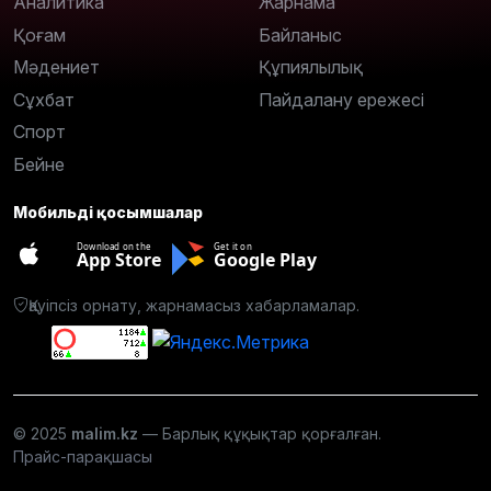
Аналитика
Жарнама
Қоғам
Байланыс
Мәдениет
Құпиялылық
Сұхбат
Пайдалану ережесі
Спорт
Бейне
Мобильді қосымшалар
Download on the
Get it on
App Store
Google Play
Қауіпсіз орнату, жарнамасыз хабарламалар.
© 2025
malim.kz
— Барлық құқықтар қорғалған.
Прайс-парақшасы