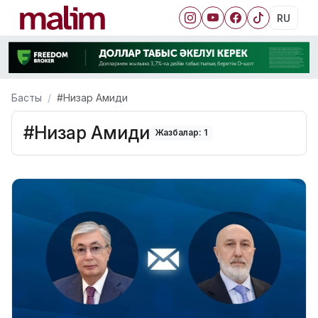
RU
Басты
#Низар Амиди
#Низар Амиди
Жазбалар: 1