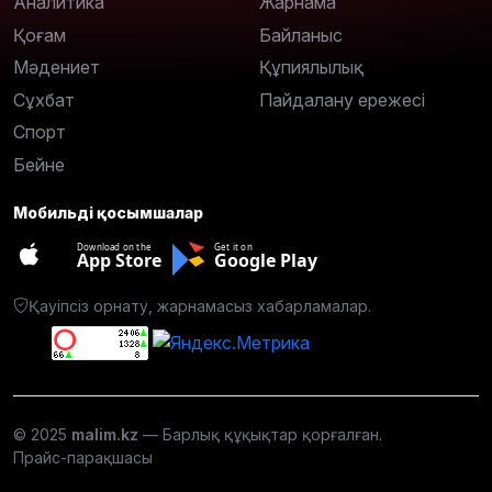
Аналитика
Жарнама
Қоғам
Байланыс
Мәдениет
Құпиялылық
Сұхбат
Пайдалану ережесі
Спорт
Бейне
Мобильді қосымшалар
Download on the
Get it on
App Store
Google Play
Қауіпсіз орнату, жарнамасыз хабарламалар.
© 2025
malim.kz
— Барлық құқықтар қорғалған.
Прайс-парақшасы