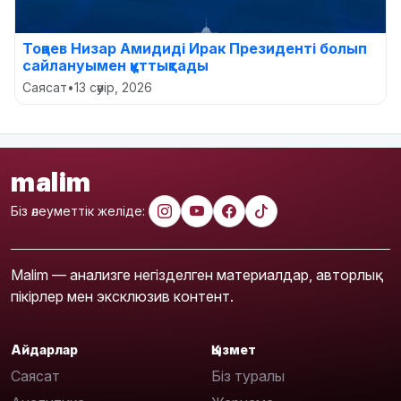
Тоқаев Низар Амидиді Ирак Президенті болып
сайлануымен құттықтады
Саясат
•
13 сәуір, 2026
malim
Біз әлеуметтік желіде:
Malim — анализге негізделген материалдар, авторлық
пікірлер мен эксклюзив контент.
Айдарлар
Қызмет
Саясат
Біз туралы