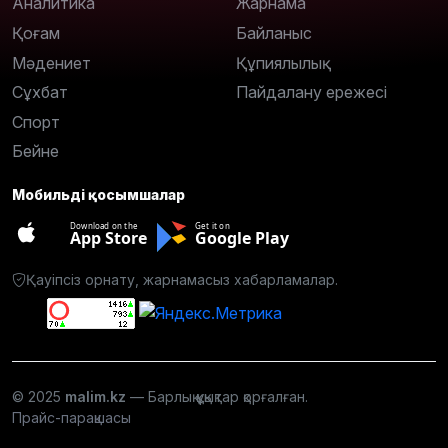
Аналитика
Жарнама
Қоғам
Байланыс
Мәдениет
Құпиялылық
Сұхбат
Пайдалану ережесі
Спорт
Бейне
Мобильді қосымшалар
Download on the
Get it on
App Store
Google Play
Қауіпсіз орнату, жарнамасыз хабарламалар.
© 2025
malim.kz
— Барлық құқықтар қорғалған.
Прайс-парақшасы