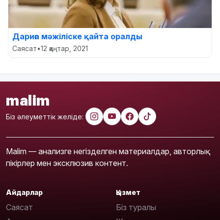
Дариға мәжіліске қайта оралды
Саясат
•
12 қаңтар, 2021
malim
Біз әлеуметтік желіде:
Malim — анализге негізделген материалдар, авторлық
пікірлер мен эксклюзив контент.
Айдарлар
Қызмет
Саясат
Біз туралы