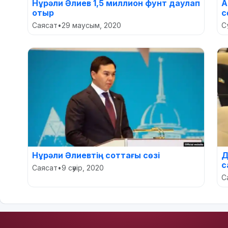
Нұрәли Әлиев 1,5 миллион фунт даулап
А
отыр
с
Саясат
•
29 маусым, 2020
С
Нұрәли Әлиевтің соттағы сөзі
Д
с
Саясат
•
9 сәуір, 2020
С