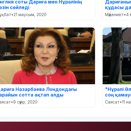
нглия соты Дариға мен Нұрәлінің
Дариғаның
өзін сөйледі
құдасы да
ұқбат
•
21 маусым, 2020
Мәдениет
•
4 
ариға Назарбаева Лондондағы
"Нұрәлі Ә
арайын сотта ақтап алды
соң қамау
аясат
•
9 сәуір, 2020
Саясат
•
11 н