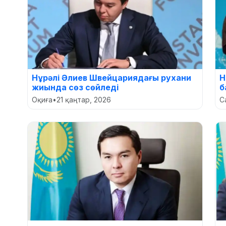
Нұрәлі Әлиев Швейцариядағы рухани
Н
жиында сөз сөйледі
б
Оқиға
•
21 қаңтар, 2026
С