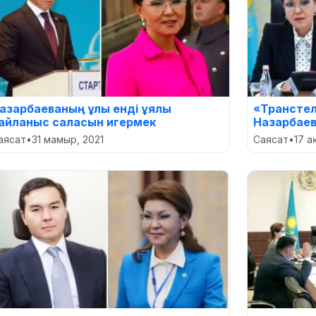
азарбаеваның ұлы енді ұялы
«Транстел
айланыс саласын игермек
Назарбаев
аясат
•
31 мамыр, 2021
Саясат
•
17 а