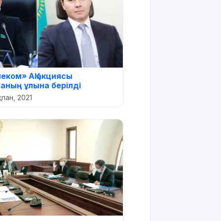
еком» АҚ акциясы
аның ұлына берілді
қпан, 2021