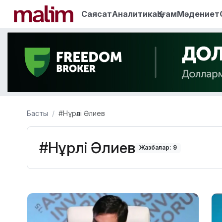
Саясат
Аналитика
Қоғам
Мәдениет
Басты
#Нұрәлі Әлиев
#Нұрәлі Әлиев
Жазбалар: 9