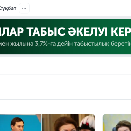
Сұқбат