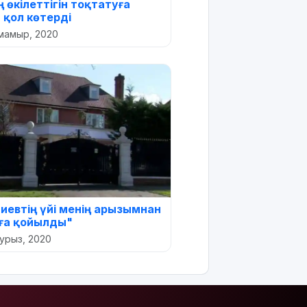
 өкілеттігін тоқтатуға
 қол көтерді
мамыр, 2020
лиевтің үйі менің арызымнан
ға қойылды"
аурыз, 2020