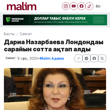
RU
Басты
Саясат
Дариға Назарбаева Лондондағы
сарайын сотта ақтап алды
9 сәуір, 2020
•
Malim Админ
Саясат