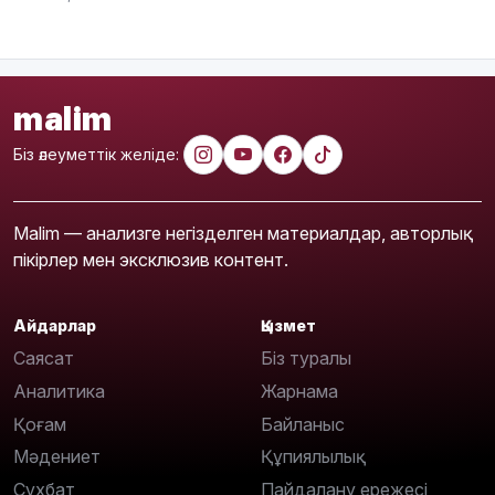
malim
Біз әлеуметтік желіде:
Malim — анализге негізделген материалдар, авторлық
пікірлер мен эксклюзив контент.
Айдарлар
Қызмет
Саясат
Біз туралы
Аналитика
Жарнама
Қоғам
Байланыс
Мәдениет
Құпиялылық
Сұхбат
Пайдалану ережесі