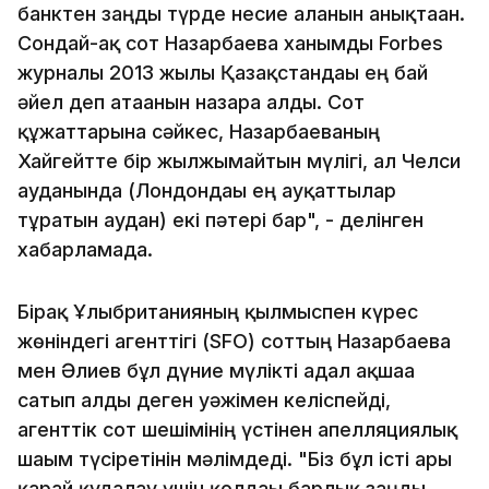
банктен заңды түрде несие алғанын анықтаған.
Сондай-ақ сот Назарбаева ханымды Forbes
журналы 2013 жылы Қазақстандағы ең бай
әйел деп атағанын назарға алды. Сот
құжаттарына сәйкес, Назарбаеваның
Хайгейтте бір жылжымайтын мүлігі, ал Челси
ауданында (Лондондағы ең ауқаттылар
тұратын аудан) екі пәтері бар", - делінген
хабарламада.
Бірақ Ұлыбританияның қылмыспен күрес
жөніндегі агенттігі (SFO) соттың Назарбаева
мен Әлиев бұл дүние мүлікті адал ақшаға
сатып алды деген уәжімен келіспейді,
агенттік сот шешімінің үстінен апелляциялық
шағым түсіретінін мәлімдеді. "Біз бұл істі ары
қарай қудалау үшін қолдағы барлық заңды