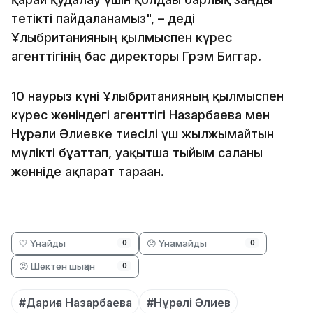
тетікті пайдаланамыз", – деді
Ұлыбританияның қылмыспен күрес
агенттігінің бас директоры Грэм Биггар.
10 наурыз күні Ұлыбританияның қылмыспен
күрес жөніндегі агенттігі Назарбаева мен
Нұрәли Әлиевке тиесілі үш жылжымайтын
мүлікті бұғаттап, уақытша тыйым салғаны
жөнніде ақпарат тараған.
🤍 Ұнайды
😞 Ұнамайды
0
0
😡 Шектен шыққан
0
#Дариға Назарбаева
#Нұрәлі Әлиев