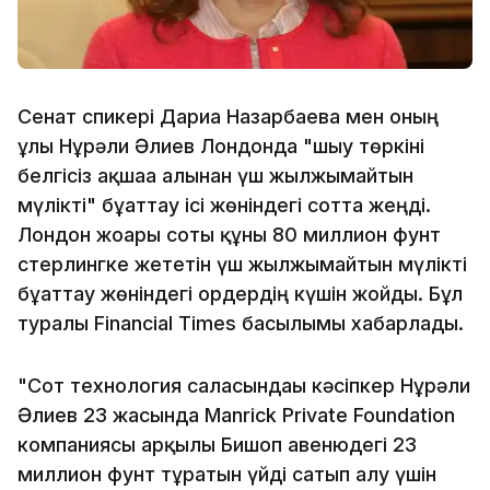
Сенат спикері Дариға Назарбаева мен оның
ұлы Нұрәли Әлиев Лондонда "шығу төркіні
белгісіз ақшаға алынған үш жылжымайтын
мүлікті" бұғаттау ісі жөніндегі сотта жеңді.
Лондон жоғары соты құны 80 миллион фунт
стерлингке жететін үш жылжымайтын мүлікті
бұғаттау жөніндегі ордердің күшін жойды. Бұл
туралы Financial Times басылымы хабарлады.
"Сот технология саласындағы кәсіпкер Нұрәли
Әлиев 23 жасында Manrick Private Foundation
компаниясы арқылы Бишоп авенюдегі 23
миллион фунт тұратын үйді сатып алу үшін