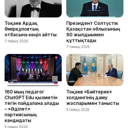
Тоқаев Ардақ
Президент Солтүстік
Әмірқұловтың
Қазақстан облысының
отбасына көңіл айтты
90 жылдығымен
құттықтады
7 тамыз, 2026
7 тамыз, 2026
160 мың педагог
Тоқаев «Бәйтерек»
ChatGPT Edu қызметін
холдингінің даму
тегін пайдалана алады
жоспарымен танысты
– «Әділет»
5 тамыз, 2026
партиясының
кандидаты
5 тамыз, 2026