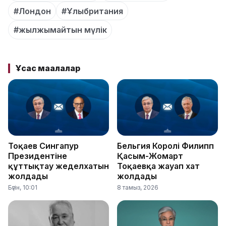
#Лондон
#Ұлыбритания
#жылжымайтын мүлік
Ұқсас мақалалар
Тоқаев Сингапур
Бельгия Королі Филипп
Президентіне
Қасым-Жомарт
құттықтау жеделхатын
Тоқаевқа жауап хат
жолдады
жолдады
Бүгін, 10:01
8 тамыз, 2026