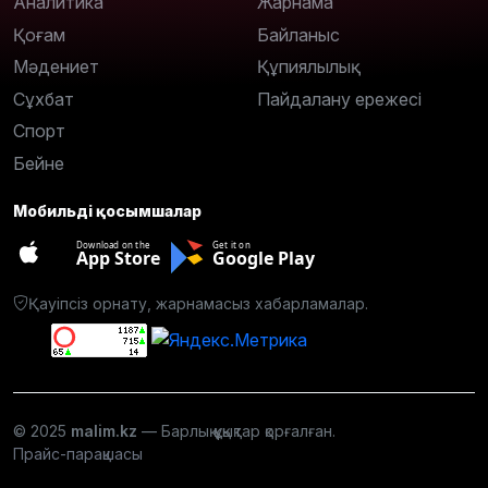
Аналитика
Жарнама
Қоғам
Байланыс
Мәдениет
Құпиялылық
Сұхбат
Пайдалану ережесі
Спорт
Бейне
Мобильді қосымшалар
Download on the
Get it on
App Store
Google Play
Қауіпсіз орнату, жарнамасыз хабарламалар.
© 2025
malim.kz
— Барлық құқықтар қорғалған.
Прайс-парақшасы