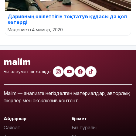
Дариғаның өкілеттігін тоқтатуға құдасы да қол
көтерді
Мәдениет
•
4 мамыр, 2020
malim
Біз әлеуметтік желіде:
Malim — анализге негізделген материалдар, авторлық
пікірлер мен эксклюзив контент.
Айдарлар
Қызмет
Саясат
Біз туралы