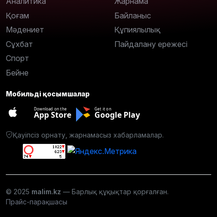
Аналитика
Жарнама
Қоғам
Байланыс
Мәдениет
Құпиялылық
Сұхбат
Пайдалану ережесі
Спорт
Бейне
Мобильді қосымшалар
Download on the
Get it on
App Store
Google Play
Қауіпсіз орнату, жарнамасыз хабарламалар.
© 2025
malim.kz
— Барлық құқықтар қорғалған.
Прайс-парақшасы