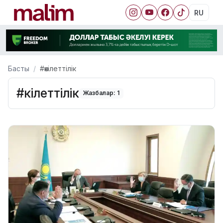
RU
Басты
#өкілеттілік
#өкілеттілік
Жазбалар: 1