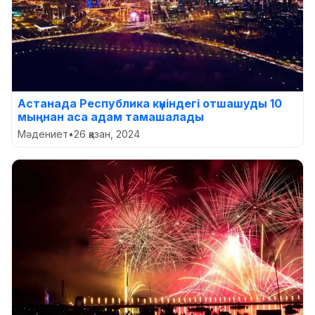
Астанада Республика күніндегі отшашуды 10
мыңнан аса адам тамашалады
Мәдениет
•
26 қазан, 2024