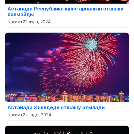
Астанада Республика күніне арналған отшашу
болмайды
Қоғам
•
22 қазан, 2024
Астанада 3 шілдеде отшашу атылады
Қоғам
•
2 шілде, 2024