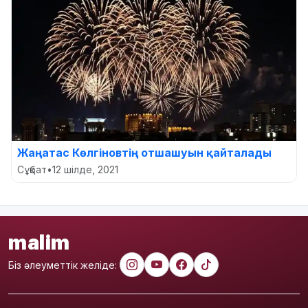
Жаңатас Көлгіновтің отшашуын қайталады
Сұқбат
•
12 шілде, 2021
malim
Біз әлеуметтік желіде: