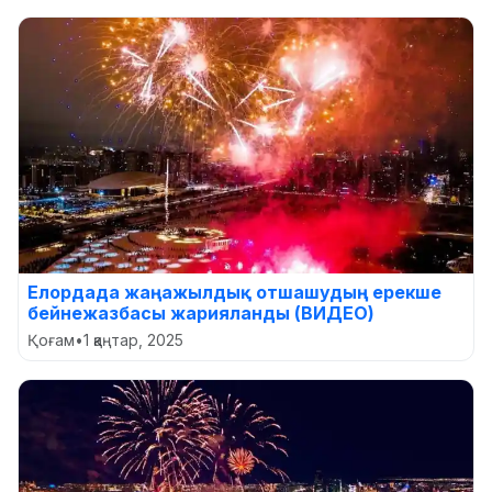
Елордада жаңажылдық отшашудың ерекше
бейнежазбасы жарияланды (ВИДЕО)
Қоғам
•
1 қаңтар, 2025