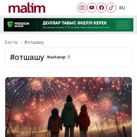
RU
Басты
#отшашу
#отшашу
Жазбалар: 7