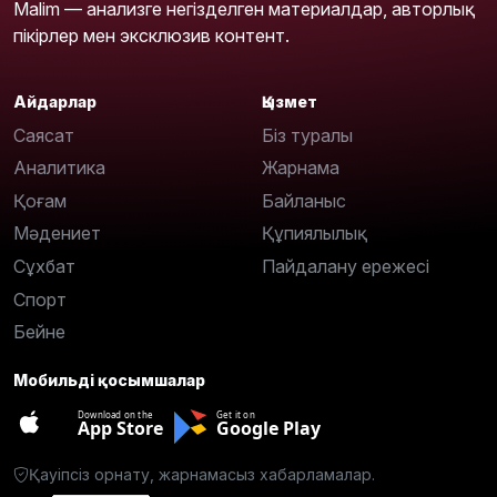
Malim — анализге негізделген материалдар, авторлық
пікірлер мен эксклюзив контент.
Айдарлар
Қызмет
Саясат
Біз туралы
Аналитика
Жарнама
Қоғам
Байланыс
Мәдениет
Құпиялылық
Сұхбат
Пайдалану ережесі
Спорт
Бейне
Мобильді қосымшалар
Download on the
Get it on
App Store
Google Play
Қауіпсіз орнату, жарнамасыз хабарламалар.