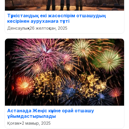
Түркістандық екі жасөспірім отшашудың
кесірінен ауруханаға түсті
Денсаулық
•
26 желтоқсан, 2025
Астанада Жеңіс күніне орай отшашу
ұйымдастырылады
Қоғам
•
2 мамыр, 2025