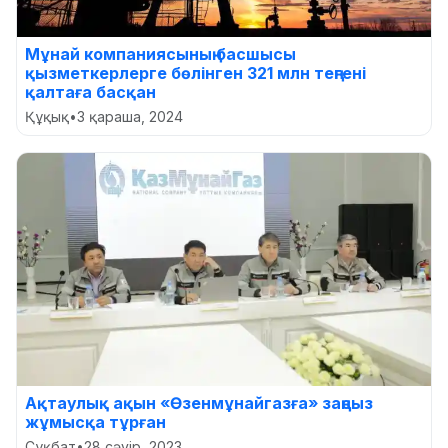
Мұнай компаниясының басшысы
қызметкерлерге бөлінген 321 млн теңгені
қалтаға басқан
Құқық
•
3 қараша, 2024
Ақтаулық ақын «Өзенмұнайгазға» заңсыз
жұмысқа тұрған
Сұқбат
•
28 сәуір, 2023