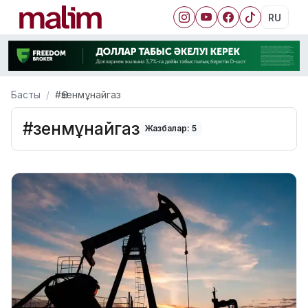
RU
Басты
#Өзенмұнайгаз
#Өзенмұнайгаз
Жазбалар: 5