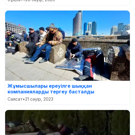
Жұмысшылары ереуілге шыққан
компанияларды тергеу басталды
Саясат
•
21 сәуір, 2023