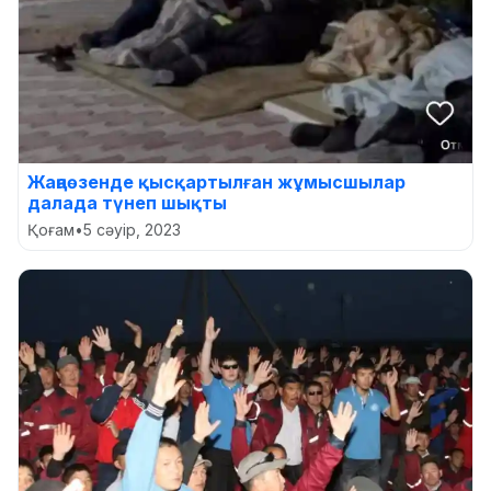
Жаңаөзенде қысқартылған жұмысшылар
далада түнеп шықты
Қоғам
•
5 сәуір, 2023