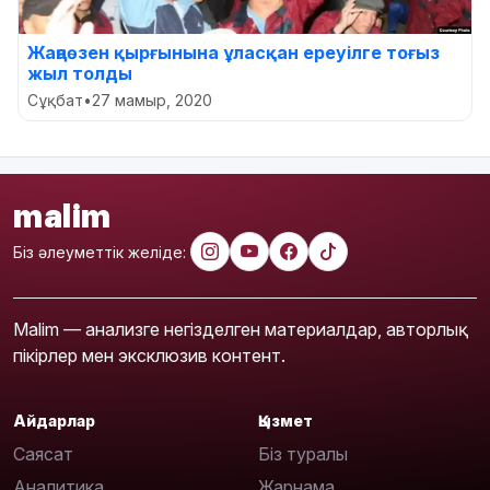
Жаңаөзен қырғынына ұласқан ереуілге тоғыз
жыл толды
Сұқбат
•
27 мамыр, 2020
malim
Біз әлеуметтік желіде:
Malim — анализге негізделген материалдар, авторлық
пікірлер мен эксклюзив контент.
Айдарлар
Қызмет
Саясат
Біз туралы
Аналитика
Жарнама