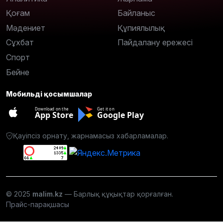
Қоғам
Байланыс
Мәдениет
Құпиялылық
Сұхбат
Пайдалану ережесі
Спорт
Бейне
Мобильді қосымшалар
Download on the
Get it on
App Store
Google Play
Қауіпсіз орнату, жарнамасыз хабарламалар.
© 2025
malim.kz
— Барлық құқықтар қорғалған.
Прайс-парақшасы