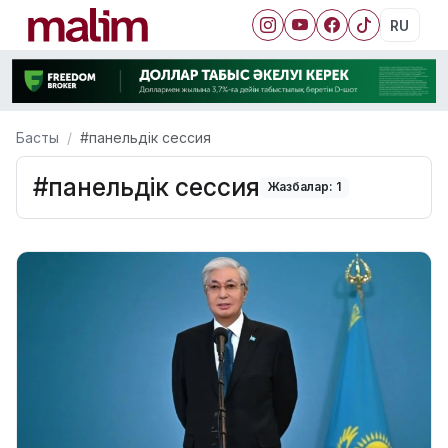
RU
Басты
#панельдік сессия
#панельдік сессия
Жазбалар: 1