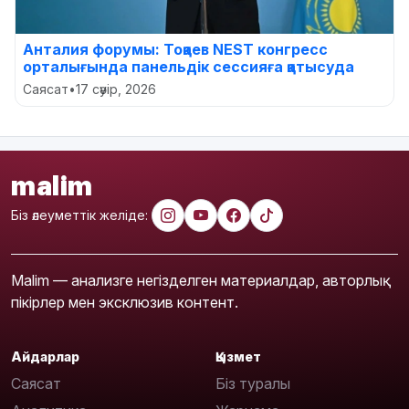
Анталия форумы: Тоқаев NEST конгресс
орталығында панельдік сессияға қатысуда
Саясат
•
17 сәуір, 2026
malim
Біз әлеуметтік желіде:
Malim — анализге негізделген материалдар, авторлық
пікірлер мен эксклюзив контент.
Айдарлар
Қызмет
Саясат
Біз туралы