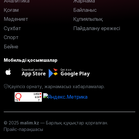
Аналитика
Жарнама
Қоғам
Байланыс
Мәдениет
Құпиялылық
Сұхбат
Пайдалану ережесі
Спорт
Бейне
Мобильді қосымшалар
Download on the
Get it on
App Store
Google Play
Қауіпсіз орнату, жарнамасыз хабарламалар.
© 2025
malim.kz
— Барлық құқықтар қорғалған.
Прайс-парақшасы