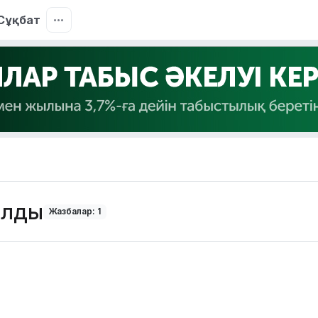
Сұқбат
ылды
Жазбалар: 1