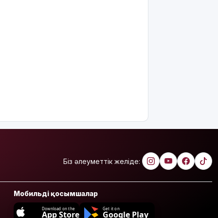
Біз әлеуметтік желіде:
Мобильді қосымшалар
Download on the
Get it on
App Store
Google Play