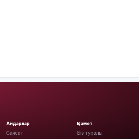
Айдарлар
Қызмет
Саясат
Біз туралы