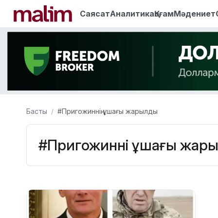
Саясат
Аналитика
Қоғам
Мәдениет
Басты
#Пригожиннің ұшағы жарылды
#Пригожиннің ұшағы жар