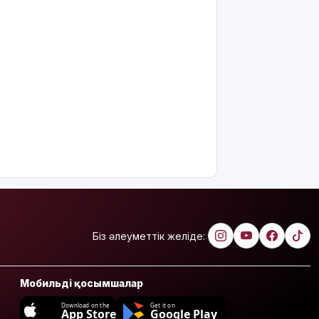
Біз әлеуметтік желіде:
Мобильді қосымшалар
Download on the
Get it on
App Store
Google Play