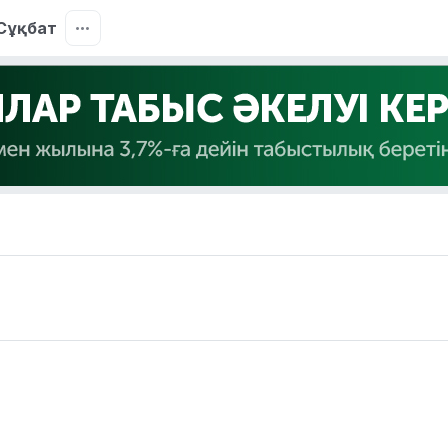
Сұқбат