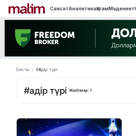
Саясат
Аналитика
Қоғам
Мәдениет
Басты
#Қадір түрі
#Қадір түрі
Жазбалар: 1