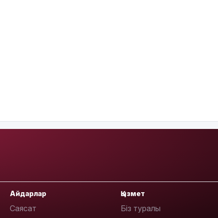
Айдарлар
Қызмет
Саясат
Біз туралы