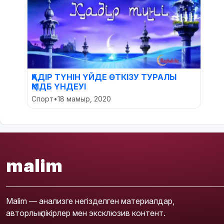
ҚАДІР ТҮНІН ҮЙДЕ ӨТКІЗУ ТУРАЛЫ
ҚМДБ ҮНДЕУІ
Спорт
•
18 мамыр, 2020
malim
Malim — анализге негізделген материалдар,
авторлық пікірлер мен эксклюзив контент.