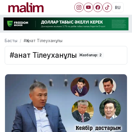
RU
Басты
#Қанат Тілеуханұлы
#Қанат Тілеуханұлы
Жазбалар: 2