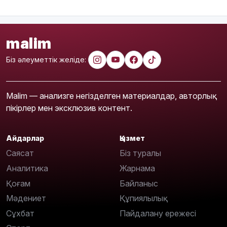
malim
Біз әлеуметтік желіде:
Malim — анализге негізделген материалдар, авторлық
пікірлер мен эксклюзив контент.
Айдарлар
Қызмет
Саясат
Біз туралы
Аналитика
Жарнама
Қоғам
Байланыс
Мәдениет
Құпиялылық
Сұхбат
Пайдалану ережесі