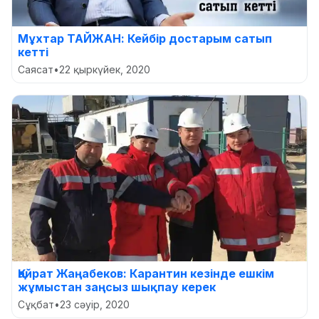
Мұхтар ТАЙЖАН: Кейбір достарым сатып
кетті
Саясат
•
22 қыркүйек, 2020
Қайрат Жаңабеков: Карантин кезінде ешкім
жұмыстан заңсыз шықпау керек
Сұқбат
•
23 сәуір, 2020