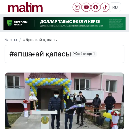
RU
Басты
#Қапшағай қаласы
#Қапшағай қаласы
Жазбалар: 1