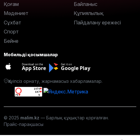
Қоғам
Байланыс
Мәдениет
Құпиялылық
Сұхбат
Пайдалану ережесі
Спорт
Бейне
Мобильді қосымшалар
Download on the
Get it on
App Store
Google Play
Қауіпсіз орнату, жарнамасыз хабарламалар.
© 2025
malim.kz
— Барлық құқықтар қорғалған.
Прайс-парақшасы