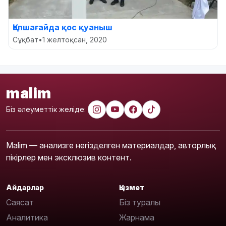
Қапшағайда қос қуаныш
Сұқбат
•
1 желтоқсан, 2020
malim
Біз әлеуметтік желіде:
Malim — анализге негізделген материалдар, авторлық
пікірлер мен эксклюзив контент.
Айдарлар
Қызмет
Саясат
Біз туралы
Аналитика
Жарнама