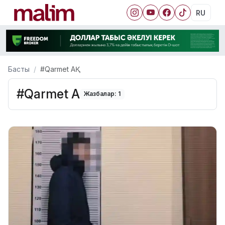
RU
Басты
#Qarmet АҚ
#Qarmet АҚ
Жазбалар: 1