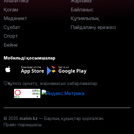
Аналитика
Жарнама
Қоғам
Байланыс
Мәдениет
Құпиялылық
Сұхбат
Пайдалану ережесі
Спорт
Бейне
Мобильді қосымшалар
Download on the
Get it on
App Store
Google Play
Қауіпсіз орнату, жарнамасыз хабарламалар.
© 2025
malim.kz
— Барлық құқықтар қорғалған.
Прайс-парақшасы