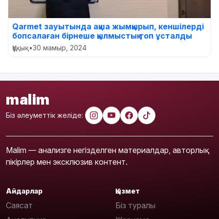
Qarmet зауытында ақша жымқырып, кеншілерді
бопсалаған бірнеше қылмыстық топ ұсталды
Құқық
•
30 мамыр, 2024
malim
Біз әлеуметтік желіде:
Malim — анализге негізделген материалдар, авторлық
пікірлер мен эксклюзив контент.
Айдарлар
Қызмет
Саясат
Біз туралы