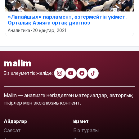
«Ләппайшыл» парламент, өзгермейтін үкімет.
Орталық Азияға ортақ диагноз
Аналитика
•
20 қаңтар, 2021
malim
Біз әлеуметтік желіде:
Malim — анализге негізделген материалдар, авторлық
пікірлер мен эксклюзив контент.
Айдарлар
Қызмет
Саясат
Біз туралы