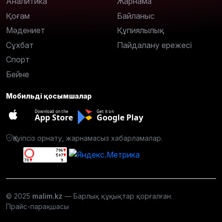
Аналитика
Жарнама
Қоғам
Байланыс
Мәдениет
Құпиялылық
Сұхбат
Пайдалану ережесі
Спорт
Бейне
Мобильді қосымшалар
Download on the
Get it on
App Store
Google Play
Қауіпсіз орнату, жарнамасыз хабарламалар.
© 2025
malim.kz
— Барлық құқықтар қорғалған.
Прайс-парақшасы