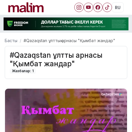
RU
Басты
#Qazaqstan ұлттық арнасы "Қымбат жандар"
#Qazaqstan ұлттық арнасы
"Қымбат жандар"
Жазбалар: 1