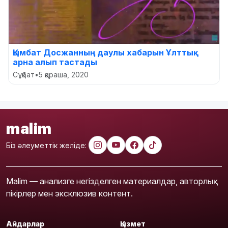
Қымбат Досжанның даулы хабарын Ұлттық
арна алып тастады
Сұқбат
•
5 қараша, 2020
malim
Біз әлеуметтік желіде:
Malim — анализге негізделген материалдар, авторлық
пікірлер мен эксклюзив контент.
Айдарлар
Қызмет