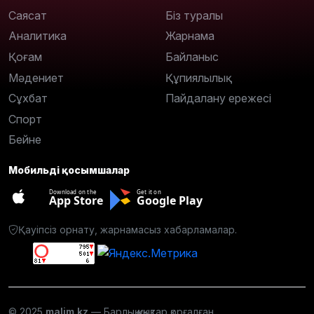
Саясат
Біз туралы
Аналитика
Жарнама
Қоғам
Байланыс
Мәдениет
Құпиялылық
Сұхбат
Пайдалану ережесі
Спорт
Бейне
Мобильді қосымшалар
Download on the
Get it on
App Store
Google Play
Қауіпсіз орнату, жарнамасыз хабарламалар.
© 2025
malim.kz
— Барлық құқықтар қорғалған.