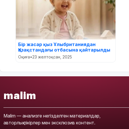
Бір жасар қыз Ұлыбританиядан
Қазақстандағы отбасына қайтарылды
Оқиға
•
23 желтоқсан, 2025
malim
Malim — анализге негізделген материалдар,
авторлық пікірлер мен эксклюзив контент.