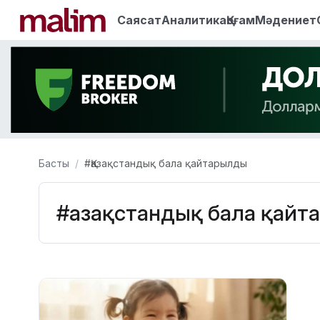
Саясат
Аналитика
Қоғам
Мәдениет
Басты
#Қазақстандық бала қайтарылды
#Қазақстандық бала қай