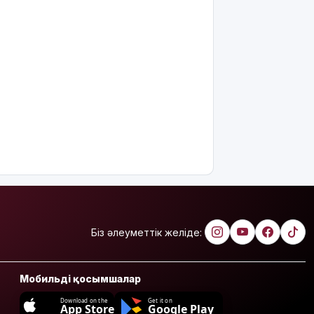
Біз әлеуметтік желіде:
Мобильді қосымшалар
Download on the
Get it on
App Store
Google Play