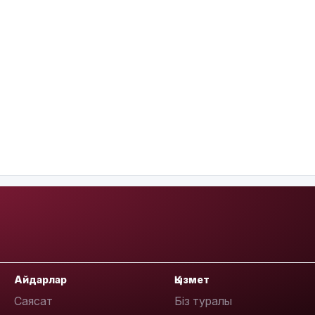
Айдарлар
Қызмет
Саясат
Біз туралы