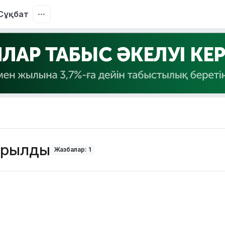
Сұқбат
тарылды
Жазбалар: 1